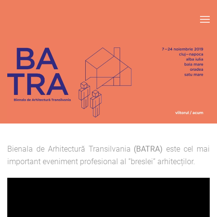
Skip to main content
Bienala de Arhitectură Transilvania
(BATRA)
este cel mai
important eveniment profesional al ”breslei” arhitecților.