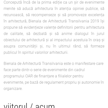
Concepută încă de la prima ediție ca un șir de evenimente
menite să aducă arhitectura în atenția opiniei publice, să
recunoască, să recompenseze și să promoveze excelența
în arhitectură, Bienala de Arhitectură Transilvania 2019 își
propune să evidențieze valențe definitorii pentru arhitectura
de calitate, să dezbată și să anime dialogul în jurul
obiectului de arhitectură și al impactului acestuia în oraș și
asupra comunității și, nu în ultimul rând, să formeze
publicul în spiritul valorilor arhitecturii.
Bienala de Arhitectură Transilvania este o manifestare care
face parte dintr-o serie de evenimente din cadrul
programului OAR de finanțare a filialelor pentru
evenimente, pe bază de regulament propriu și autonomie în
organizare.
viitorul / acum